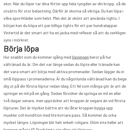
skor. När du löper tar dina fötter upp hela tyngden av din kropp, så de
utsätts för stor belastning. Därför är skorna så viktiga. Du kan löpa i
vilka sportkläder som helst. Men det är skönt att använda tights. I
början kan du köpa ett par billiga tights för ett par hundralappar.
Vintertid är det smart att ha en jacka med reflexer så att du verkligen
syns i mörkret.
Börja löpa
Hur snabbt som du kommer igång med
löpningen
beror på hur
vältränad du är. Om det var länge sedan du löpte eller tränade kan
det vara smart att börja med aktiva promenader. Sedan lägger du in
små löppass i promenaderna. Är du någorlunda vältränad kan du bege
dig ut på din första löptur redan idag. Ett fel som många gör är att de
springer en mil på en gång. Sedan försöker de springa en mil en eller
två dagar senare, men upptäcker att kroppen är segare än vid första
löpturen. Det är mycket bättre att du låter kroppen bygga upp
muskler och kondition med lite kortare pass. Så kommer du orka
mycket längre. Löpningen blir helt enkelt roligare. Glöm inte heller att
kroppen måste få återhämta sig efter ett löppass.