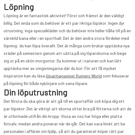
Löpning
Löpning är en fantastisk aktivitet! Först och främst är den väldigt
billig. Det enda som du behöver är ett par riktiga löpskor. Ingen dyr
utrustning, inga specialkläder och du behöver inte heller hålla till på en
särskild bana eller i en sporthall. Det är den andra stora fördelen med
löpning: du kan löpa överallt. Det är många som brukar upptäcka nya
städer på semestern genom att sätta på sig löparskorna och bege
sig ut på en skön morgontur. Du kommer ut i naturen och kan lätt
upptäcka mer av omgivningarna där du bor. För att få mycket
inspiration kan du läsa
löparmagasinet Runners World
som fokuserar
på löpning för både nybörjare och vana löpare.
Din löputrustning
Det första du ska göra är att gå till en sportaffär och köpa dig ett
par löpskor. Det är viktigt att skorna sitter bra på fötterna och att de
är utformade utifrån din kropp. Vissa av oss har höga eller platta
fotvalv, medan andra ponerar när de går. Det kan vara klokt att be
personalen i affären om hjälp, så att du garanterat köper rätt par