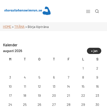
Skip
to
content
Storastotenswimrun.se
HOME
>
TRÄNA
>
Börja löpträna
Kalender
augusti 2026
« jan
M
T
O
T
F
L
S
1
2
3
4
5
6
7
8
9
10
11
12
13
14
15
16
17
18
19
20
21
22
23
24
25
26
27
28
29
30